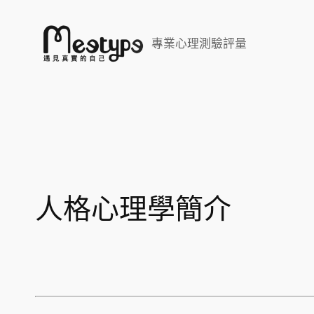
跳
至
專業心理測驗評量
主
要
內
容
人格心理學簡介