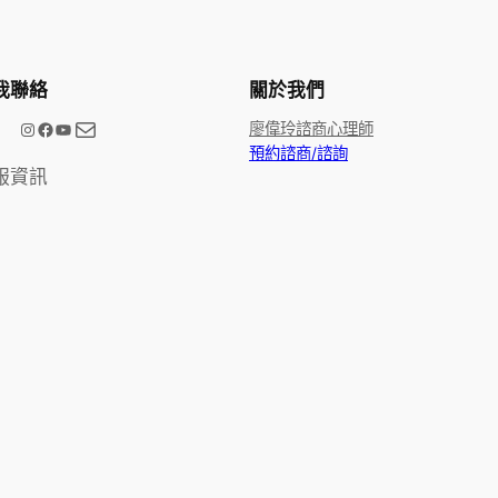
我聯絡
關於我們
電子郵件
@meetype.tw
Facebook
YouTube
廖偉玲諮商心理師
預約諮商/諮詢
服資訊