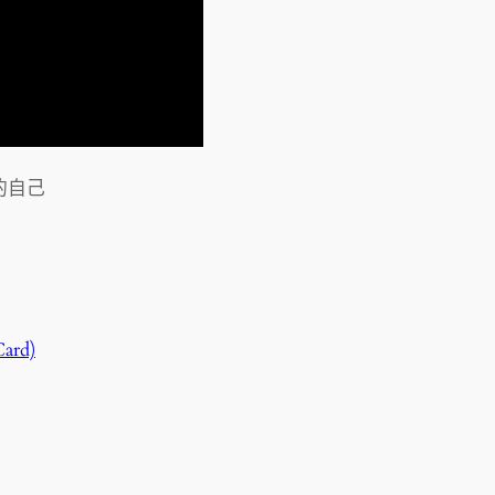
的自己
rd)