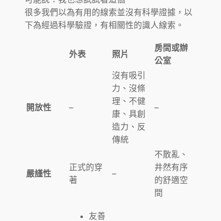
很多我們以為有用的線索並沒有科學證據，以
下為經過科學驗證，有相關性的識人線索。
房間或辦
外表
照片
公室
沒有吸引
力、沒條
理、不健
開放性
–
–
康、具創
造力、反
傳統
不散亂、
正式的穿
井然有序
嚴謹性
–
著
的舒適空
間
友善