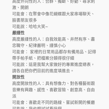
高度外向性的人：合群、獨斷、好動、尋求刺
激、開朗
可能會：在聚會中像花蝴蝶跟大家串場聊天、
臉書朋友很多
可能說：哈哈大笑~
嚴謹性
高度嚴謹性的人：自我效能高、井然有序、盡
忠職守、紀律嚴明、謹慎小心
可能會： 家裡的日常用品都存有備用品、記得
帶手帕手紙、把檔案分類得很仔細
可能說：這是我幫大家做好的專案進度總表，
請各自把你們目前的進度填進去。
開放性
高度開放性的人：具有想像力、對各種藝術跟
音樂有興趣、感性、喜歡冒險、創意高、自由
派
可能會：喜歡走不同的路線、嘗試新開的餐廳
可能說：我也想試試看這個