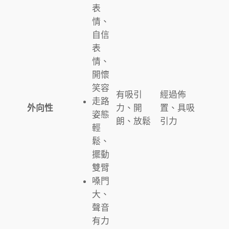
表
情、
自信
表
情、
開懷
笑容
有吸引
經過佈
走路
外向性
力、開
置、具吸
姿態
朗、放鬆
引力
輕
鬆、
擺動
雙臂
嗓門
大、
聲音
有力