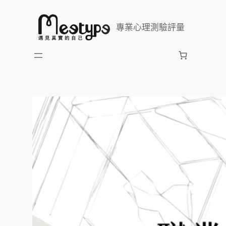
跳
至
專業心理測驗評量
主
要
內
容