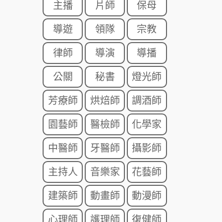
主播
片師
保母
導遊
領隊
宗教
律師
導演
導播
公關
秘書
燈光師
芳療師
烘焙師
調酒師
園藝師
醫檢師
化學家
中醫師
牙醫師
攝影師
主持人
音樂家
花藝師
建築師
動畫師
動漫師
心理師
護理師
復健師