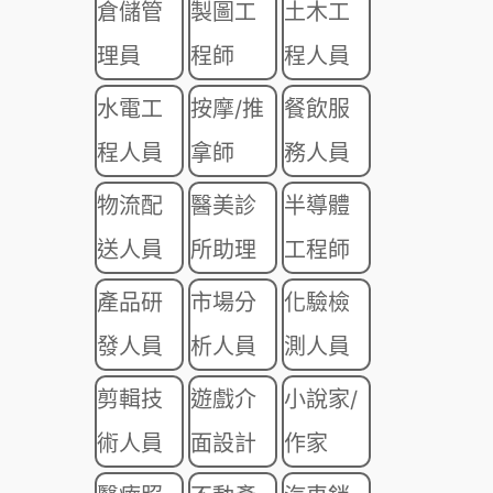
倉儲管
製圖工
土木工
理員
程師
程人員
水電工
按摩/推
餐飲服
程人員
拿師
務人員
物流配
醫美診
半導體
送人員
所助理
工程師
產品研
市場分
化驗檢
發人員
析人員
測人員
剪輯技
遊戲介
小說家/
術人員
面設計
作家