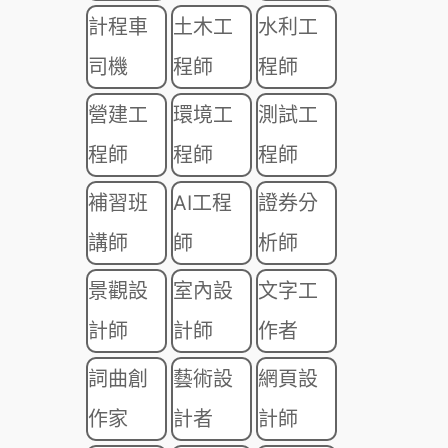
計程車
土木工
水利工
司機
程師
程師
營建工
環境工
測試工
程師
程師
程師
補習班
AI工程
證券分
講師
師
析師
景觀設
室內設
文字工
計師
計師
作者
詞曲創
藝術設
網頁設
作家
計者
計師