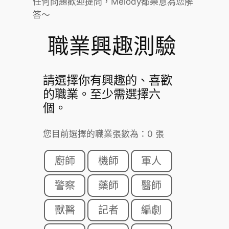
任何問題歡迎提問，Melody都樂意為您解
答～
職業興趣測驗
請選擇你有興趣的、喜歡
的職業。至少需選擇六
個。
您目前選擇的職業張數為：0 張
廚師
機師
軍人
警察
藥師
醫師
獸醫
記者
編劇