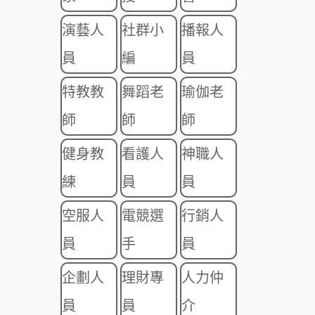
演藝人
社群小
播報人
員
編
員
特教教
舞蹈老
瑜伽老
師
師
師
健身教
看護人
神職人
練
員
員
空服人
電競選
行銷人
員
手
員
企劃人
理財專
人力仲
員
員
介