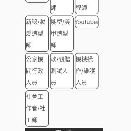
師
程師
新秘/妝
髮型/美
Youtuber
髮造型
甲造型
師
師
公家機
軟/韌體
機械操
關行政
測試人
作/維護
人員
員
人員
社會工
作者/社
工師