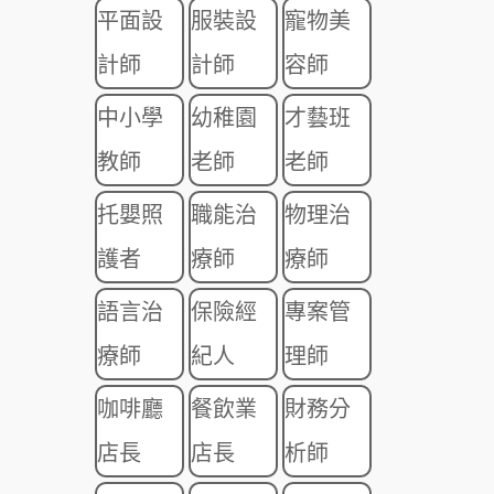
平面設
服裝設
寵物美
計師
計師
容師
中小學
幼稚園
才藝班
教師
老師
老師
托嬰照
職能治
物理治
護者
療師
療師
語言治
保險經
專案管
療師
紀人
理師
咖啡廳
餐飲業
財務分
店長
店長
析師