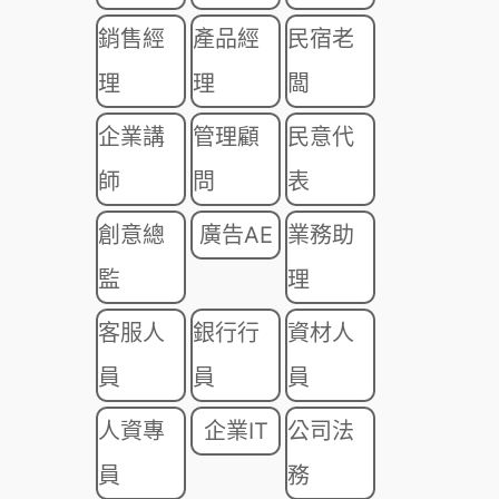
銷售經
產品經
民宿老
理
理
闆
企業講
管理顧
民意代
師
問
表
創意總
廣告AE
業務助
監
理
客服人
銀行行
資材人
員
員
員
人資專
企業IT
公司法
員
務