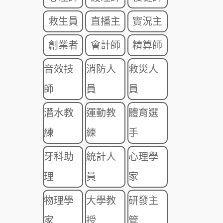
救生員
直播主
實況主
創業者
會計師
精算師
音效技
消防人
救災人
師
員
員
潛水教
運動教
體育選
練
練
手
牙科助
統計人
心理學
理
員
家
物理學
大學教
研發主
家
授
管