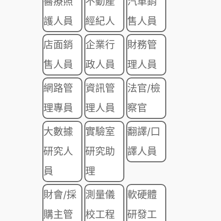
醫療照
不動產
汽車銷
護人員
經紀人
售人員
店面銷
企業行
財務管
售人員
政人員
理人員
網路管
資訊管
法官/檢
理專員
理人員
察官
大數據
實驗室
翻譯/口
研究人
研究助
譯人員
員
理
財會/採
測量儀
軟硬體
購主管
校工程
研發工