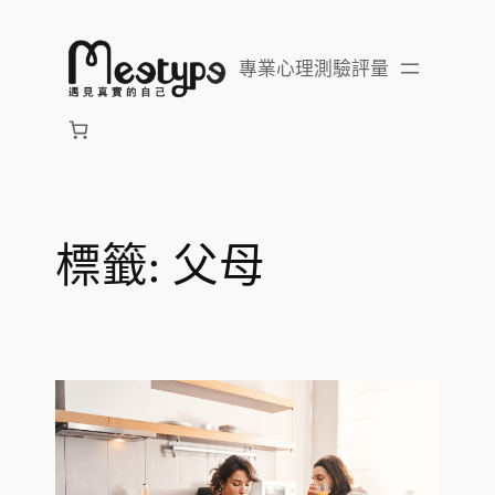
跳
至
專業心理測驗評量
主
要
內
容
標籤:
父母