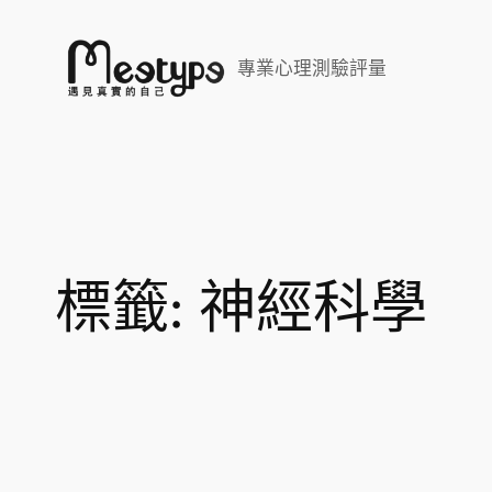
跳
至
專業心理測驗評量
主
要
內
容
標籤:
神經科學