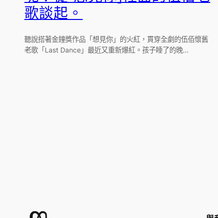
歌談起。
聽說搭著金鐘獎作品「想見你」的火紅，貫穿全劇的伍佰懷舊
老歌「Last Dance」最近又重新爆紅。孩子睡了的晚…