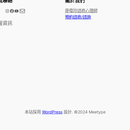
我聯絡
關於我們
電子郵件
@meetype.tw
Facebook
YouTube
廖偉玲諮商心理師
預約諮商/諮詢
服資訊
本站採用
WordPress
設計. ©2024 Meetype