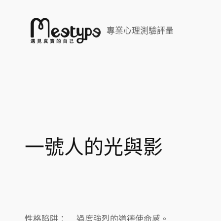
跳
至
專業心理測驗評量
主
要
內
容
一號人的光與影
性格陷阱： 過度強烈的道德使命感。