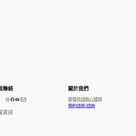
我聯絡
關於我們
電子郵件
@meetype.tw
Facebook
YouTube
廖偉玲諮商心理師
預約諮商/諮詢
服資訊