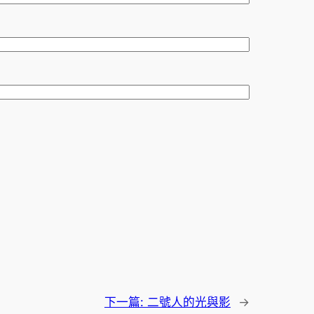
下一篇:
二號人的光與影
→