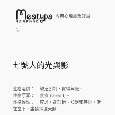
跳
至
專業心理測驗評量
主
要
內
容
七號人的光與影
性格陷阱： 缺乏節制，貪得無厭。
性格原罪： 貪食 (Greed)。
性格優點： 感恩。能珍惜、知足和喜悅，活
在當下，盡情揮灑天賦。