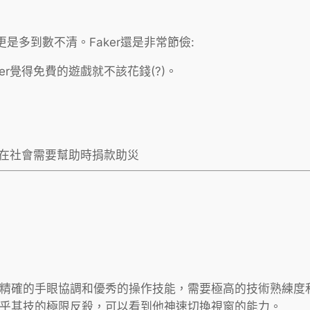
多到數不清。Faker還是非常節儉:
aker覺得免費的遊戲就不該花錢(?)。
經常在社會需要幫助時捐款助災
精確的手眼協調和優秀的操作技能，需要極高的技術熟練度和
乎其技的極限反殺，可以看到他神速切換視窗的能力。