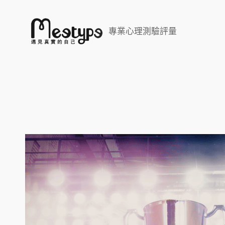
跳
至
專業心理測驗評量
主
要
內
容