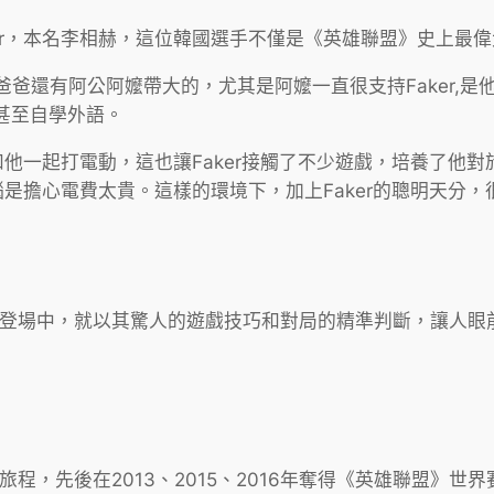
er，本名李相赫，這位韓國選手不僅是《英雄聯盟》史上最
被爸爸還有阿公阿嬤帶大的，尤其是阿嬤一直很支持Faker,是
甚至自學外語。
會和他一起打電動，這也讓Faker接觸了不少遊戲，培養了他
惱是擔心電費太貴。這樣的環境下，加上Faker的聰明天分
隊。初次登場中，就以其驚人的遊戲技巧和對局的精準判斷，讓人
世界的旅程，先後在2013、2015、2016年奪得《英雄聯