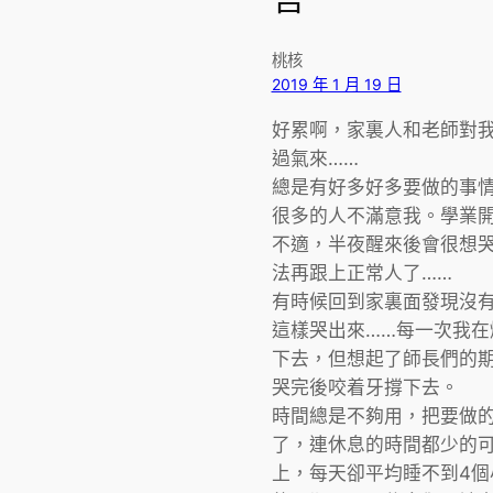
桃核
2019 年 1 月 19 日
好累啊，家裏人和老師對
過氣來……
總是有好多好多要做的事
很多的人不滿意我。學業
不適，半夜醒來後會很想
法再跟上正常人了……
有時候回到家裏面發現沒有
這樣哭出來……每一次我在
下去，但想起了師長們的
哭完後咬着牙撐下去。
時間總是不夠用，把要做
了，連休息的時間都少的
上，每天卻平均睡不到4個