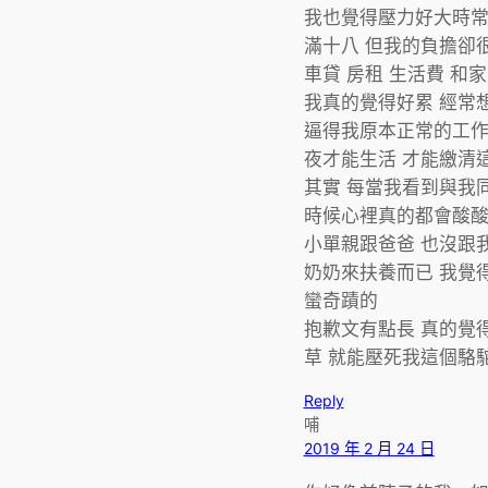
我也覺得壓力好大時常
滿十八 但我的負擔卻很
車貸 房租 生活費 
我真的覺得好累 經常
逼得我原本正常的工作
夜才能生活 才能繳清
其實 每當我看到與我
時候心裡真的都會酸酸
小單親跟爸爸 也沒跟
奶奶來扶養而已 我覺
蠻奇蹟的
抱歉文有點長 真的覺
草 就能壓死我這個駱
Reply
哺
2019 年 2 月 24 日