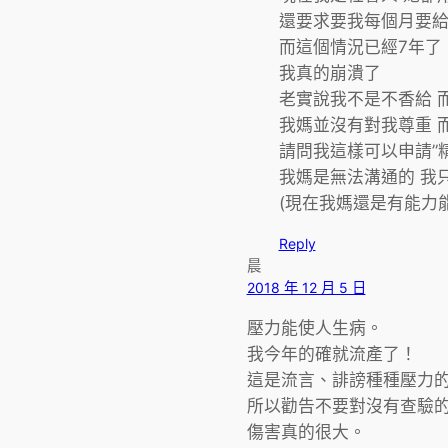
還要求要我每個月要給
而這個情況已經7年了
我真的崩潰了
老實說我不是不香給 
我媽並沒有對我尊重 
請問我這樣可以申請”
我媽是無法溝通的 我
(現在我媽還是有能力
Reply
晨
2018 年 12 月 5 日
壓力能使人生病。
我今年的確就流產了！
這是流言、誹謗種種壓力
所以勸告不要對沒有查驗
傷害真的很大。