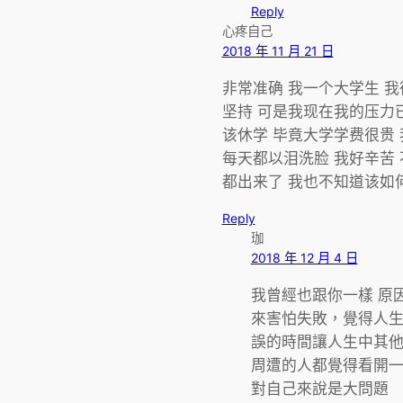
Reply
心疼自己
2018 年 11 月 21 日
非常准确 我一个大学生 我
坚持 可是我现在我的压力
该休学 毕竟大学学费很贵
每天都以泪洗脸 我好辛苦
都出来了 我也不知道该如
Reply
珈
2018 年 12 月 4 日
我曾經也跟你一樣 原
來害怕失敗，覺得人
誤的時間讓人生中其
周遭的人都覺得看開
對自己來說是大問題