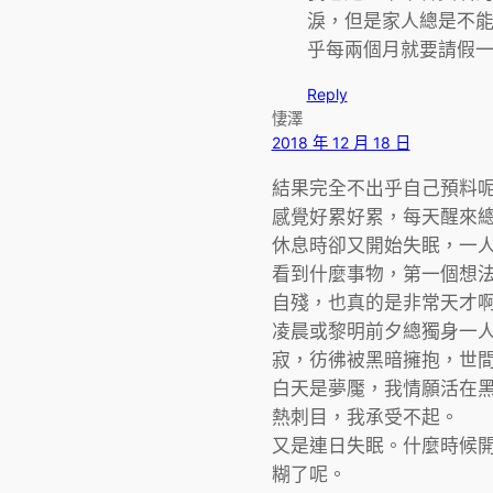
淚，但是家人總是不
乎每兩個月就要請假
Reply
悽澤
2018 年 12 月 18 日
結果完全不出乎自己預料
感覺好累好累，每天醒來
休息時卻又開始失眠，一
看到什麼事物，第一個想
自殘，也真的是非常天才
凌晨或黎明前夕總獨身一
寂，彷彿被黑暗擁抱，世
白天是夢魘，我情願活在
熱刺目，我承受不起。
又是連日失眠。什麼時候
糊了呢。