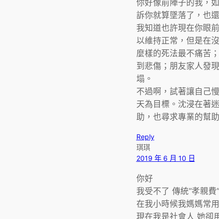
你好像前陣子的我，
訴你就算墜落了，也
我知道也許現在你眼
以維持正常，但是在
麼樣的死法最不痛苦
到悲傷；朋友家人發
塌。
不過啊，試著讓自己
天為目標。沈浸在著
助，也尋求專業的幫
Reply
琪琪
2019 年 6 月 10 日
你好
我受不了 傳統”孝親費
在我小時候我媽媽常
現在我是社會人 她卻