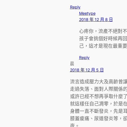
Reply
Meetype
2018 年 12 月 8 日
心疼你，流產不絕對
孩子會挑個好時候再
己，這才是現在最重
Reply
晨
2018 年 12 月 5 日
流言造成壓力大及高齡曾
走過失落、面對人際關係
或許已經不想再爭取什麼
就這樣任自己凋零，於是在
身體一直不斷發炎，先是
膝蓋痠痛、尿道發炎等，
夜。