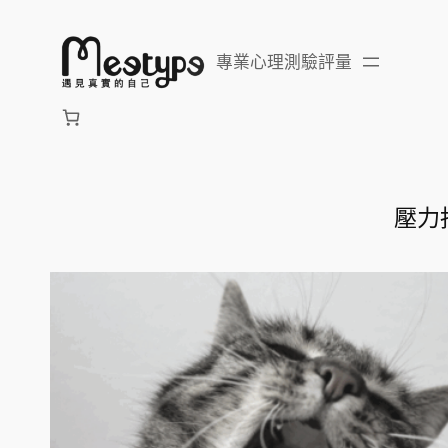
跳
至
專業心理測驗評量
主
要
內
容
壓力