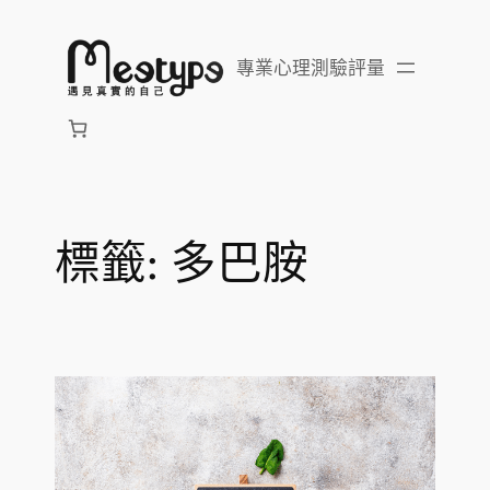
跳
至
專業心理測驗評量
主
要
內
容
標籤:
多巴胺