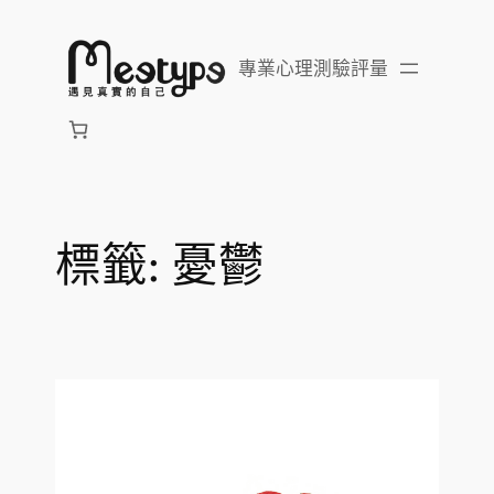
跳
至
專業心理測驗評量
主
要
內
容
標籤:
憂鬱