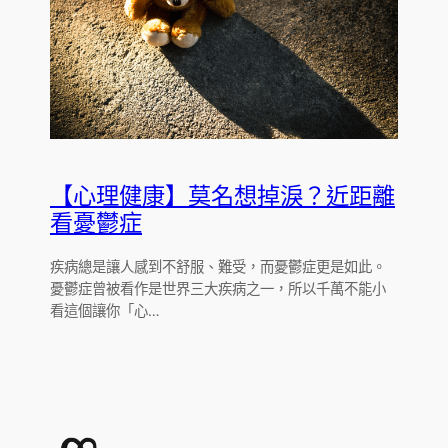
【心理健康】莫名想掉淚？近距離
看憂鬱症
疾病總是讓人感到不舒服、難受，而憂鬱症更是如此。
憂鬱症曾被看作是世界三大疾病之一，所以千萬不能小
看這個讓你「心…