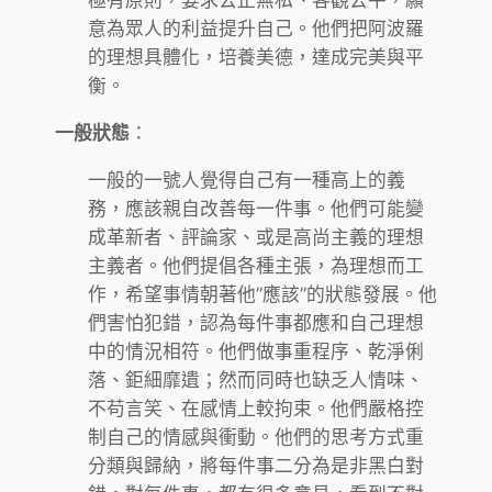
極有原則，要求公正無私、客觀公平，願
意為眾人的利益提升自己。他們把阿波羅
的理想具體化，培養美德，達成完美與平
衡。
一般狀態
：
一般的一號人覺得自己有一種高上的義
務，應該親自改善每一件事。他們可能變
成革新者、評論家、或是高尚主義的理想
主義者。他們提倡各種主張，為理想而工
作，希望事情朝著他”應該”的狀態發展。他
們害怕犯錯，認為每件事都應和自己理想
中的情況相符。他們做事重程序、乾淨俐
落、鉅細靡遺；然而同時也缺乏人情味、
不苟言笑、在感情上較拘束。他們嚴格控
制自己的情感與衝動。他們的思考方式重
分類與歸納，將每件事二分為是非黑白對