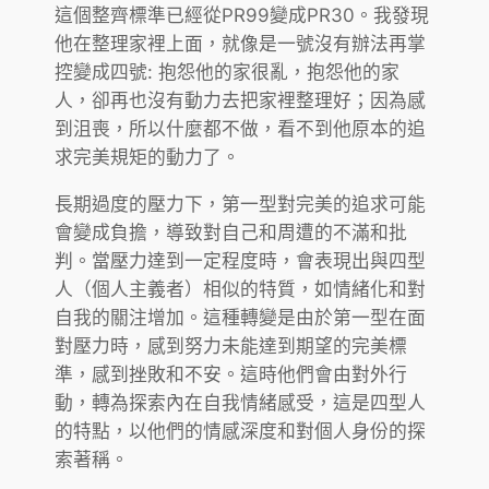
這個整齊標準已經從PR99變成PR30。我發現
他在整理家裡上面，就像是一號沒有辦法再掌
控變成四號: 抱怨他的家很亂，抱怨他的家
人，卻再也沒有動力去把家裡整理好；因為感
到沮喪，所以什麼都不做，看不到他原本的追
求完美規矩的動力了。
長期過度的壓力下，第一型對完美的追求可能
會變成負擔，導致對自己和周遭的不滿和批
判。當壓力達到一定程度時，會表現出與四型
人（個人主義者）相似的特質，如情緒化和對
自我的關注增加。這種轉變是由於第一型在面
對壓力時，感到努力未能達到期望的完美標
準，感到挫敗和不安。這時他們會由對外行
動，轉為探索內在自我情緒感受，這是四型人
的特點，以他們的情感深度和對個人身份的探
索著稱。