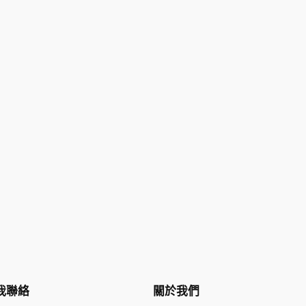
我聯絡
關於我們