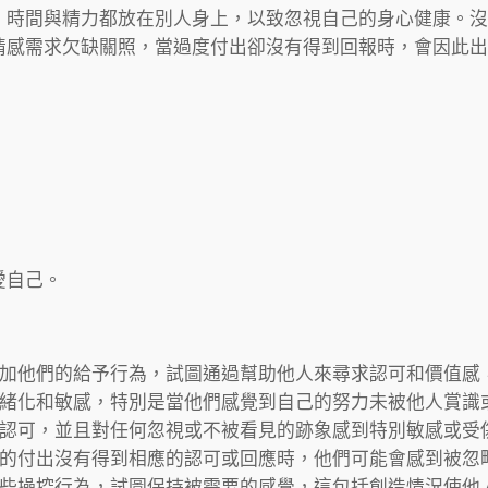
，時間與精力都放在別人身上，以致忽視自己的身心健康。沒
情感需求欠缺關照，當過度付出卻沒有得到回報時，會因此出
愛自己。
加他們的給予行為，試圖通過幫助他人來尋求認可和價值感
緒化和敏感，特別是當他們感覺到自己的努力未被他人賞識
認可，並且對任何忽視或不被看見的跡象感到特別敏感或受
的付出沒有得到相應的認可或回應時，他們可能會感到被忽
些操控行為，試圖保持被需要的感覺，這包括創造情況使他