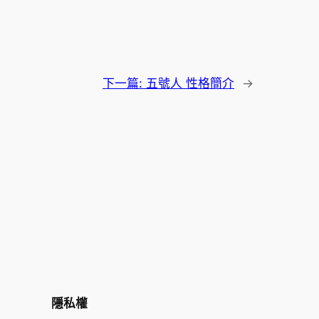
下一篇:
五號人 性格簡介
→
隱私權