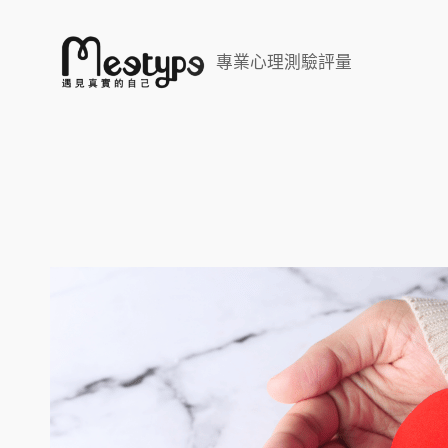
跳
至
專業心理測驗評量
主
要
內
容