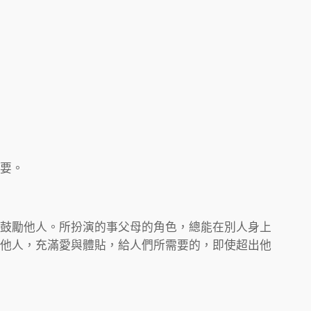
要。
鼓勵他人。所扮演的事父母的角色，總能在別人身上
他人，充滿愛與體貼，給人們所需要的，即使超出他