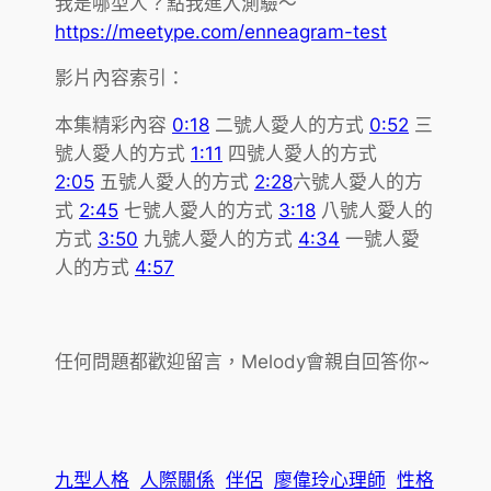
我是哪型人？點我進入測驗～
https://meetype.com/enneagram-test
影片內容索引：
本集精彩內容
0:18
二號人愛人的方式
0:52
三
號人愛人的方式
1:11
四號人愛人的方式
2:05
五號人愛人的方式
2:28
六號人愛人的方
式
2:45
七號人愛人的方式
3:18
八號人愛人的
方式
3:50
九號人愛人的方式
4:34
一號人愛
人的方式
4:57
任何問題都歡迎留言，Melody會親自回答你~
九型人格
人際關係
伴侶
廖偉玲心理師
性格