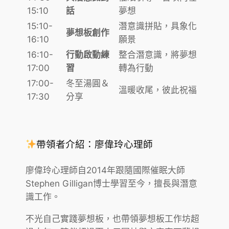
15:10
話
夢想
15:10-
潛意識拼貼，具象化
夢想板創作
16:10
願景
16:10-
行動啟動練
整合潛意識，將夢想
17:00
習
轉為行動
17:00-
冬至湯圓＆
溫暖收尾，彼此祝福
17:30
分享
帶領者介紹：廖偉玲心理師
廖偉玲心理師自2014年跟隨國際催眠大師
Stephen Gilligan博士學習至今，擅長與潛意
識工作。
不光自己實踐夢想板，也帶領夢想板工作坊超