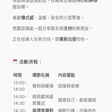
想要與潛意識對話，找尋真正連結
內心的夢想
跟目標。
喜歡
儀式感
、溫暖、安全的小型聚會。
想要認識能一起分享跟互相
支持
的新朋友。
正在找尋人生新方向，想
重新出發
的你。
活動流程：
時間
環節名稱
內容重點
13:50-
報到與暖場
迎接與安頓
14:00
14:00-
相見歡與感
感謝自己，創造連結
14:30
恩儀式
14:30-
與潛意識對
催眠引導，召喚內在