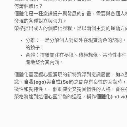
何謂個體化？
個體化是一種意識提升與發展的計畫，需要與各個人
發現的各種對立與張力。
榮格提出成人的個體化歷程，是以兩個主要的運動方向推展：分離(
分離：一是分解個人對於外在現實角色的認同，
的鏡子。
合體：持續關注在夢境、積極想像、共時性事件
識地整合其內涵。
個體化需要讓心靈湧現的新特質浮到意識層面，加以整
識、
自我(ego)
與
自性(Self)
之間存有良性的互動時，
徵性和獨特性。一個既健全又獨具個性的人格，會在
榮格將達到這個心靈平衡的過程，稱作
個體化
(ind