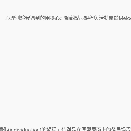
心理測驗
我遇到的困擾
心理師觀點
課程與活動
關於Melo
體化
(individuation)的過程，特別是在原型層面上的發展過