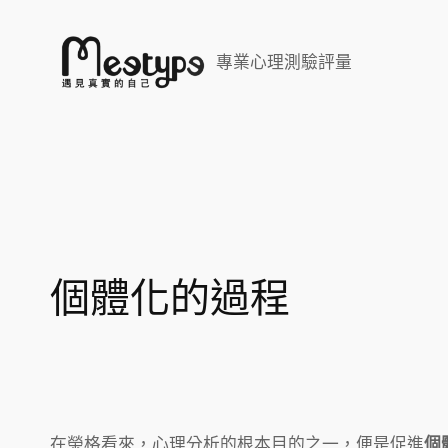
跳
至
專業心理測驗評量
主
要
內
容
個體化的過程
在榮格看來，心理分析的根本目的之一，便是促進
個