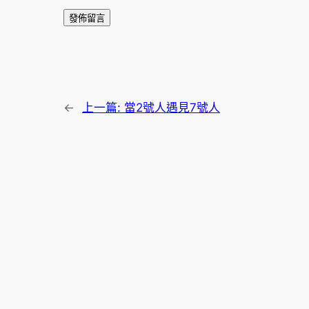
←
上一篇:
當2號人遇見7號人