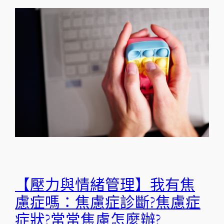
【壓力與情緒管理】我有焦
慮症嗎：焦慮症診斷?焦慮症
症狀?常常焦慮怎麼辦?