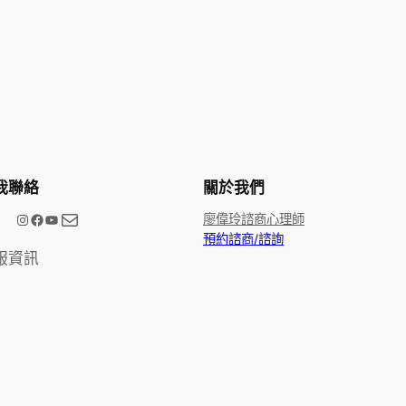
我聯絡
關於我們
電子郵件
@meetype.tw
Facebook
YouTube
廖偉玲諮商心理師
預約諮商/諮詢
服資訊