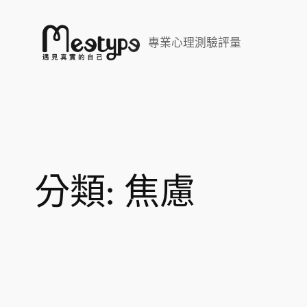
跳
至
專業心理測驗評量
主
要
內
容
分類:
焦慮