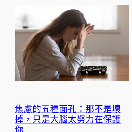
焦慮的五種面孔：那不是壞
掉，只是大腦太努力在保護
你