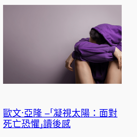
歐文‧亞隆 –「凝視太陽：面對
死亡恐懼」讀後感