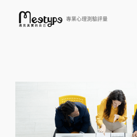
跳
至
專業心理測驗評量
主
要
內
容