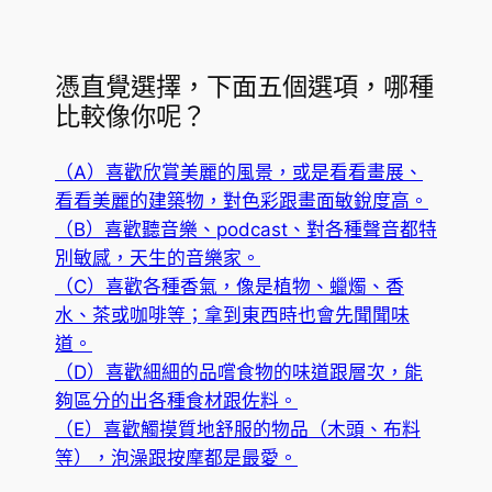
憑直覺選擇，下面五個選項，哪種
比較像你呢？
（A）喜歡欣賞美麗的風景，或是看看畫展、
看看美麗的建築物，對色彩跟畫面敏銳度高。
（B）喜歡聽音樂、podcast、對各種聲音都特
別敏感，天生的音樂家。
（C）喜歡各種香氣，像是植物、蠟燭、香
水、茶或咖啡等；拿到東西時也會先聞聞味
道。
（D）喜歡細細的品嚐食物的味道跟層次，能
夠區分的出各種食材跟佐料。
（E）喜歡觸摸質地舒服的物品（木頭、布料
等），泡澡跟按摩都是最愛。