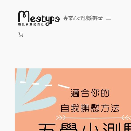
跳
至
專業心理測驗評量
主
要
內
容