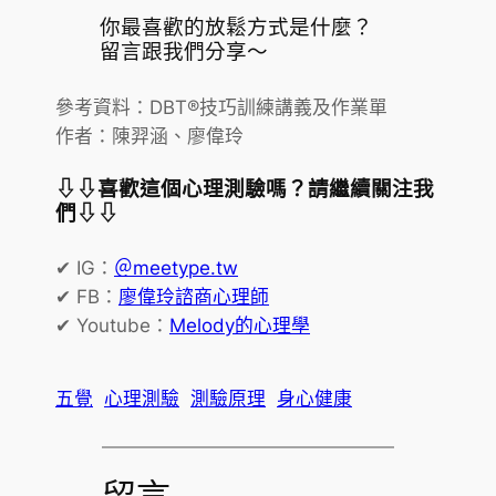
你最喜歡的放鬆方式是什麼？
留言跟我們分享～
參考資料：DBT®技巧訓練講義及作業單
作者：陳羿涵、廖偉玲
⇩⇩喜歡這個心理測驗嗎？
請繼續關注我
們⇩⇩
✔ IG：
＠meetype.tw
✔ FB：
廖偉玲諮商心理師
✔ Youtube：
Melody的心理學
五覺
心理測驗
測驗原理
身心健康