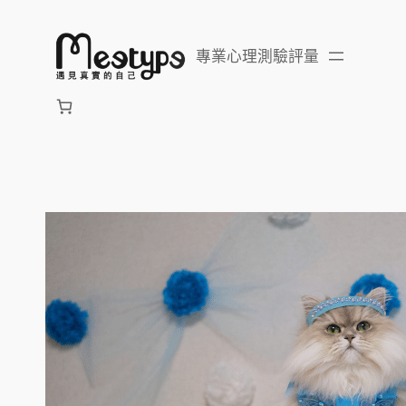
跳
至
專業心理測驗評量
主
要
內
容