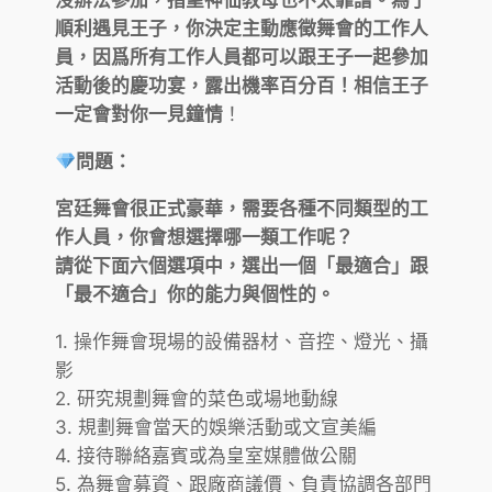
沒辦法參加，指望神仙教母也不太靠譜。為了
順利遇見王子，你決定主動應徵舞會的工作人
員，因爲所有工作人員都可以跟王子一起參加
活動後的慶功宴，露出機率百分百！相信王子
一定會對你一見鐘情
！
問題：
宮廷舞會很正式豪華，需要各種不同類型的工
作人員，你會想選擇哪一類工作呢？
請從下面六個選項中，選出一個「最適合」跟
「最不適合」你的能力與個性的。
1. 操作舞會現場的設備器材、音控、燈光、攝
影
2. 研究規劃舞會的菜色或場地動線
3. 規劃舞會當天的娛樂活動或文宣美編
4. 接待聯絡嘉賓或為皇室媒體做公關
5. 為舞會募資、跟廠商議價、負責協調各部門