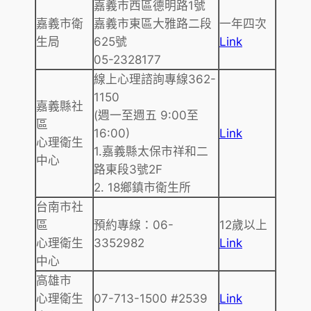
嘉義市西區德明路1號
嘉義市衛
嘉義市東區大雅路二段
一年四次
生局
625號
Link
05-2328177
線上心理諮詢專線362-
1150
嘉義縣社
(週一至週五 9:00至
區
16:00)
Link
心理衛生
1.嘉義縣太保市祥和二
中心
路東段3號2F
2. 18鄉鎮市衛生所
台南市社
區
預約專線：06-
12歲以上
心理衛生
3352982
Link
中心
高雄市
心理衛生
07-713-1500 #2539
Link