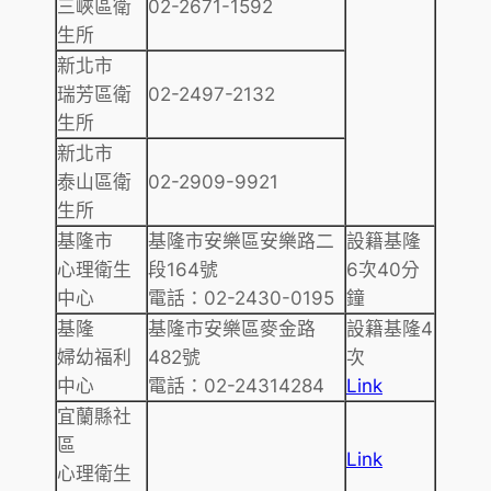
三峽區衛
02-2671-1592
生所
新北市
瑞芳區衛
02-2497-2132
生所
新北市
泰山區衛
02-2909-9921
生所
基隆市
基隆市安樂區安樂路二
設籍基隆
心理衛生
段164號
6次40分
中心
電話：02-2430-0195
鐘
基隆
基隆市安樂區麥金路
設籍基隆4
婦幼福利
482號
次
中心
電話：02-24314284
Link
宜蘭縣社
區
Link
心理衛生