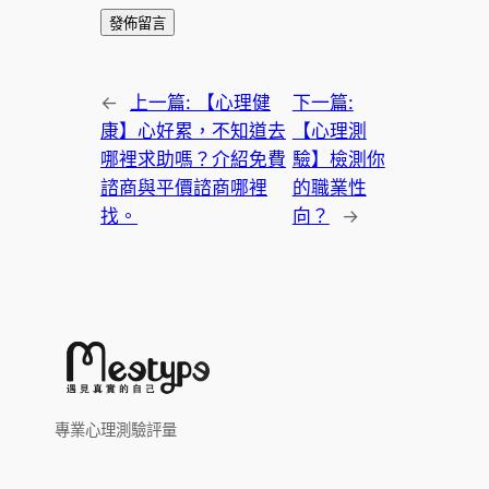
←
上一篇:
【心理健
下一篇:
康】心好累，不知道去
【心理測
哪裡求助嗎？介紹免費
驗】檢測你
諮商與平價諮商哪裡
的職業性
找。
向？
→
專業心理測驗評量