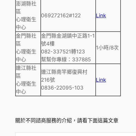
澎湖縣社
區
069272162#122
Link
心理衛生
中心
金門縣社
金門縣金湖鎮中正路1-1
區
號4樓
1小時/8次
心理衛生
082-337521轉123
中心
幫幫你專線：337885
連江縣社
連江縣南竿鄉復興村
區
216號
Link
心理衛生
0836-22095-103
中心
關於不同諮商服務的介紹，請看下面這篇文章