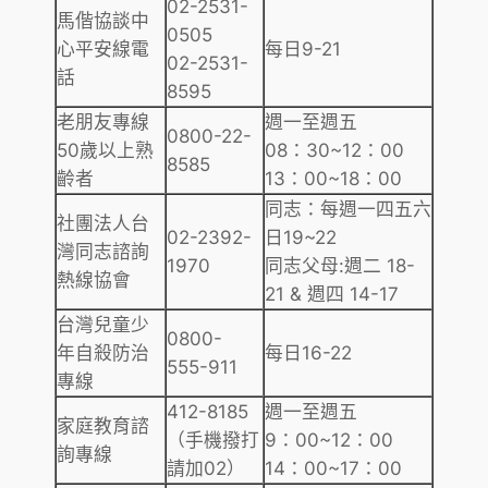
02-2531-
馬偕協談中
0505
心平安線電
每日9-21
02-2531-
話
8595
老朋友專線
週一至週五
0800-22-
50歲以上熟
08：30~12：00
8585
齡者
13：00~18：00
同志：每週一四五六
社團法人台
02-2392-
日19~22
灣同志諮詢
1970
同志父母:週二 18-
熱線協會
21 & 週四 14-17
台灣兒童少
0800-
年自殺防治
每日16-22
555-911
專線
412-8185
週一至週五
家庭教育諮
（手機撥打
9：00~12：00
詢專線
請加02）
14：00~17：00