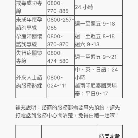
戒毒成功專
0800-
24 小時
線
770-885
未成年懷孕
0800-257-
週一至週五 9~18
諮詢專線
085
孕產婦關懷
0800-
週一至週五 8~18
諮詢專線
870-870
週六 9~13
失智症關懷
0800–
週一至週五 9～21
專線
474-580
中、英、日語：24
外來人士諮
0800-
小時
詢服務熱線
024-111
越南印尼泰國柬埔
寨：平日9~17
補充說明：諮商的服務都需要事先預約，請先
打電話到服務中心問清楚，免得白跑一趟唷。
時間次數