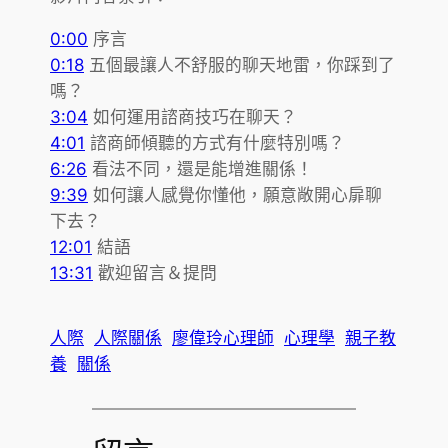
0:00
序言
0:18
五個最讓人不舒服的聊天地雷，你踩到了
嗎？
3:04
如何運用諮商技巧在聊天？
4:01
諮商師傾聽的方式有什麼特別嗎？
6:26
看法不同，還是能增進關係！
9:39
如何讓人感覺你懂他，願意敞開心扉聊
下去？
12:01
結語
13:31
歡迎留言＆提問
人際
人際關係
廖偉玲心理師
心理學
親子教
養
關係