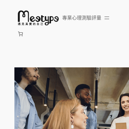
跳
至
專業心理測驗評量
主
要
內
容