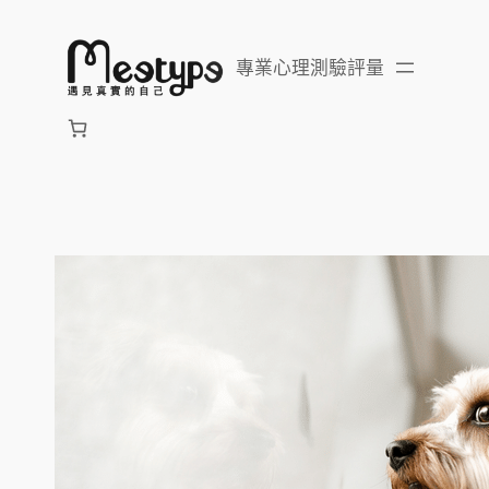
跳
至
專業心理測驗評量
主
要
內
容