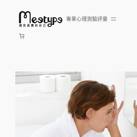
跳
至
專業心理測驗評量
主
要
內
容