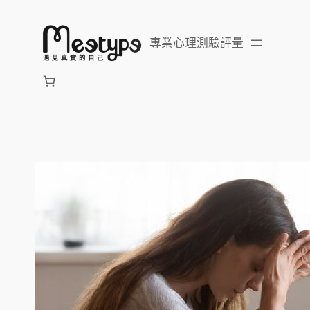
跳
至
專業心理測驗評量
主
要
內
容