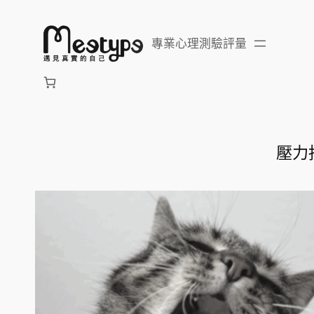
跳
至
專業心理測驗評量
主
要
內
容
壓力