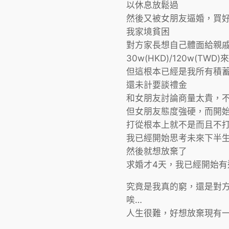
以休息放鬆過
然後又被女朋友逼婚，買
我家境貧困
對方家長想自己體面給親
30w(HKD)/120w(TWD
但這根本已經是我所有積蓄
還未計要談禮金
和女朋友討論商量太貴，
但女朋友態度強硬，而開
打從根本上就不是而且不
我已經開始思考未來下半
然後就想放棄了
求婚才4天，我已經開始有
究竟是我真的窮，還是對
唉…
人生很難，好想放棄現有