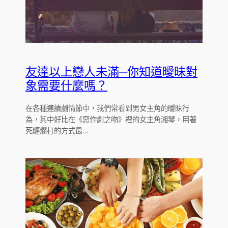
友達以上戀人未滿─你知道曖昧對
象需要什麼嗎？
在各種連續劇情節中，我們常看到男女主角的曖昧行
為，其中好比在《惡作劇之吻》裡的女主角湘琴，用著
死纏爛打的方式最…