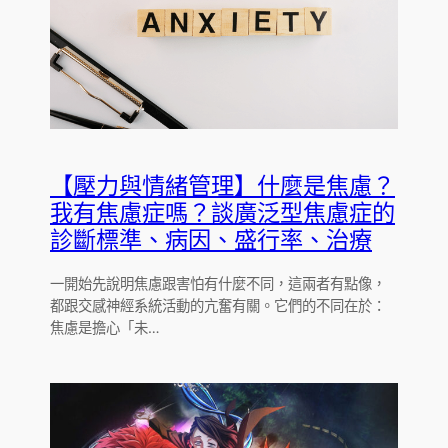
【壓力與情緒管理】什麼是焦慮？
我有焦慮症嗎？談廣泛型焦慮症的
診斷標準、病因、盛行率、治療
一開始先說明焦慮跟害怕有什麼不同，這兩者有點像，
都跟交感神經系統活動的亢奮有關。它們的不同在於：
焦慮是擔心「未…