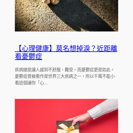
【心理健康】莫名想掉淚？近距離
看憂鬱症
疾病總是讓人感到不舒服、難受，而憂鬱症更是如此。
憂鬱症曾被看作是世界三大疾病之一，所以千萬不能小
看這個讓你「心…