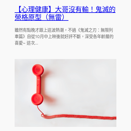
【心理健康】大哥沒有輸！鬼滅的
榮格原型（無雷）
雖然有點晚才跟上這波熱潮，不過《鬼滅之刃：無限列
車篇》自從10月中上映後就好評不斷，深受各年齡層的
喜愛~ 這次…