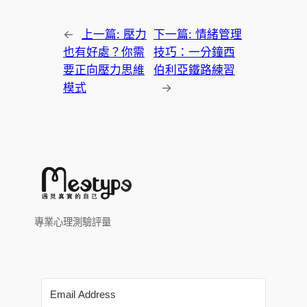
←
上一篇:
壓力
下一篇:
情緒管理
也有好處？你需
技巧：一分鐘西
要正向壓力思維
伯利亞鐵路練習
模式
→
專業心理測驗評量