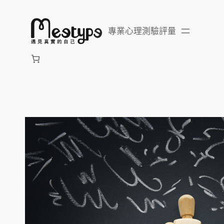
跳
至
專業心理測驗評量
主
要
內
容