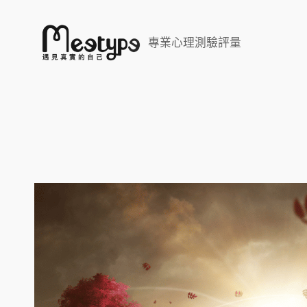
跳
至
專業心理測驗評量
主
要
內
容