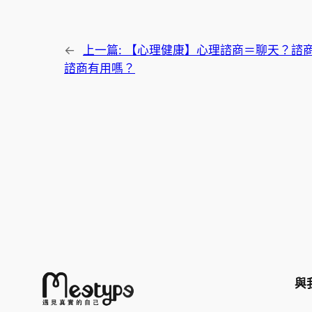
←
上一篇:
【心理健康】心理諮商＝聊天？諮
諮商有用嗎？
與