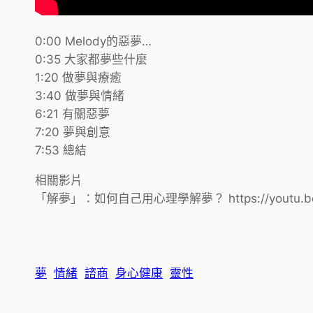
0:00 Melody的惡夢…
0:35 大家都夢些什麼
1:20 做夢與療癒
3:40 做夢與情緒
6:21 有關惡夢
7:20 夢與創意
7:53 總結
相關影片
「解夢」：如何自己用心理學解夢？ https://youtu.be/
夢
情緒
諮商
身心健康
靈性