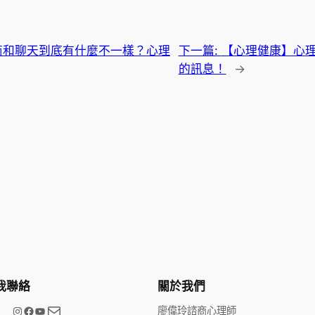
商和聊天到底有什麼不一樣？心理
下一篇:
【心理健康】心
的訊息！
→
我聯絡
關於我們
電子郵件
@meetype.tw
Facebook
YouTube
廖偉玲諮商心理師