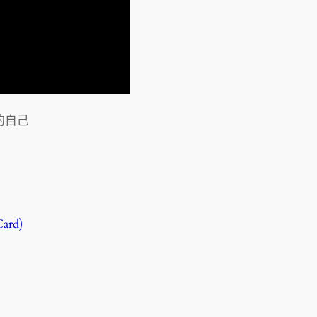
的自己
rd)