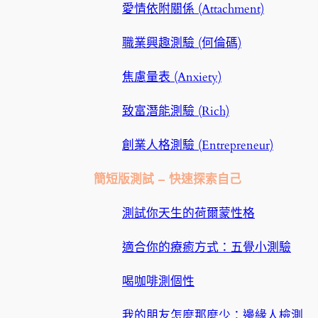
愛情依附關係 (Attachment)
職業興趣測驗 (何倫碼)
焦慮量表 (Anxiety)
致富潛能測驗 (Rich)
創業人格測驗 (Entrepreneur)
簡短版測試 – 快速探索自己
測試你天生的荷爾蒙性格
適合你的療癒方式：五覺小測驗
喝咖啡測個性
我的朋友怎麼那麼少：邊緣人檢測