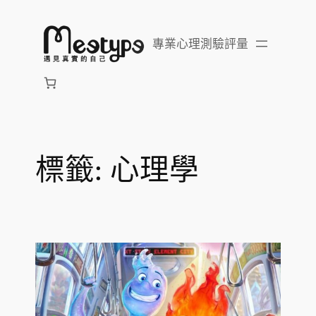
跳
至
專業心理測驗評量
主
要
內
容
標籤:
心理學